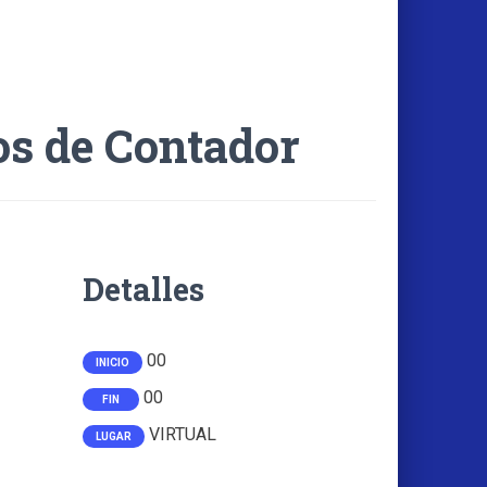
os de Contador
Detalles
00
INICIO
00
FIN
VIRTUAL
LUGAR