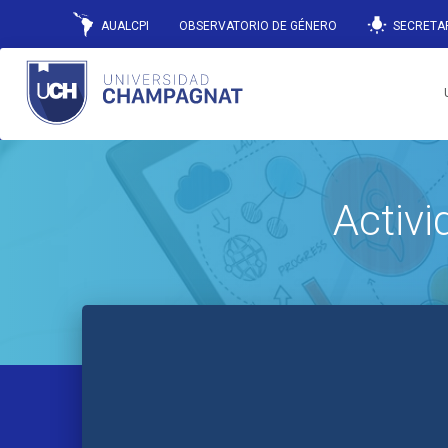
wb_incandescent
AUALCPI
OBSERVATORIO DE GÉNERO
SECRETAR
Activ