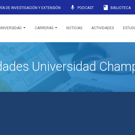
mic
book
ÍA DE INVESTIGACIÓN Y EXTENSIÓN
PODCAST
BIBLIOTECA
UNIVERSIDAD
CARRERAS
NOTICIAS
ACTIVIDADES
ESTUD
idades Universidad Cham