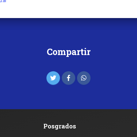
u.ar
Compartir
Posgrados