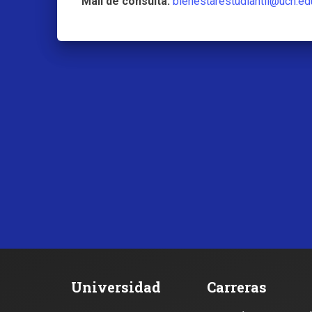
Mail de consulta:
bienestarestudiantil@uch.ed
Universidad
Carreras