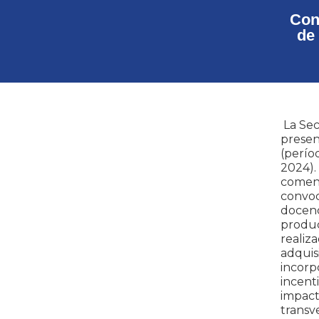
Con
de
La Sec
prese
(perí
2024).
comen
convoc
docenc
produc
realiz
adqui
incorp
incent
impac
transv