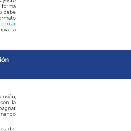
royecto
 forma
io debe
formato
.edu.ar
opia a
ión
ensión,
 con la
mpagnat
rnando
es del