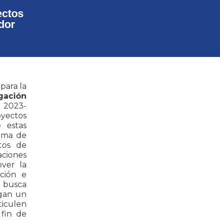
ectos
dor
para la
gación
 2023-
oyectos
 estas
tema de
ctos de
aciones
over la
ción e
e busca
ngan un
iculen
 fin de