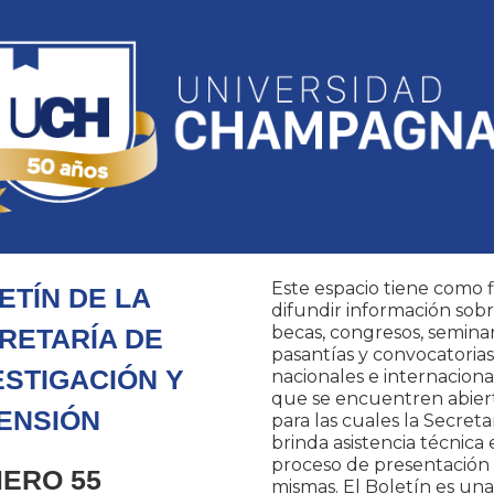
Este espacio tiene como f
ETÍN DE LA
difundir información sob
becas, congresos, seminar
RETARÍA
DE
pasantías y convocatorias
ESTIGACIÓN Y
nacionales e internaciona
que se encuentren abier
ENSIÓN
para las cuales la Secreta
brinda asistencia técnica 
proceso de presentación 
ERO 55
mismas. El Boletín es una