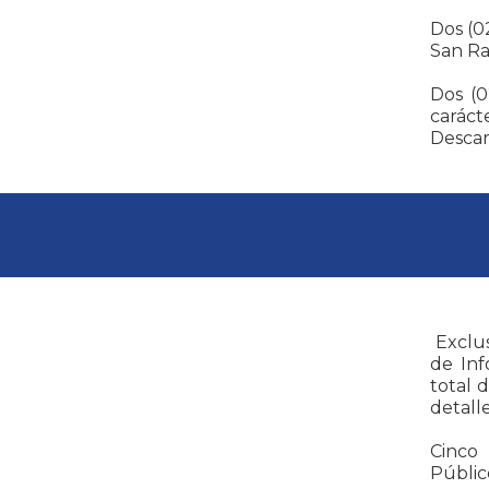
Dos (0
San Ra
Dos (0
caráct
Desca
Exclus
de Inf
total 
detalle
Cinco
Públic