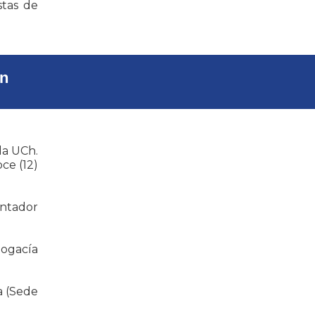
stas de
ón
la UCh.
ce (12)
ontador
bogacía
a (Sede