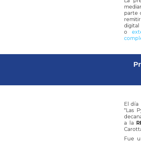
La pre
media
parte 
remiti
digital
o
ext
compl
Pr
El día
"Las P
decana
a la
R
Carott
Fue u