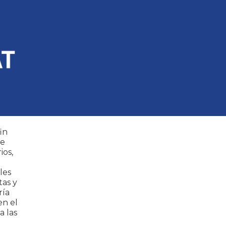
in
re
ios,
les
tas y
ría
en el
a las