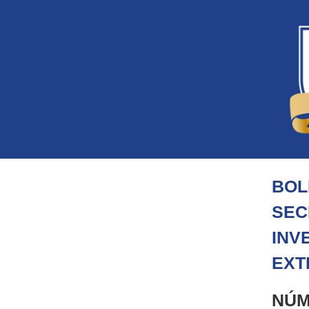
BOL
SEC
INV
EXT
NÚM