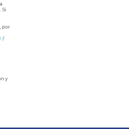
a
 Si
, por
r
/
ón y
t