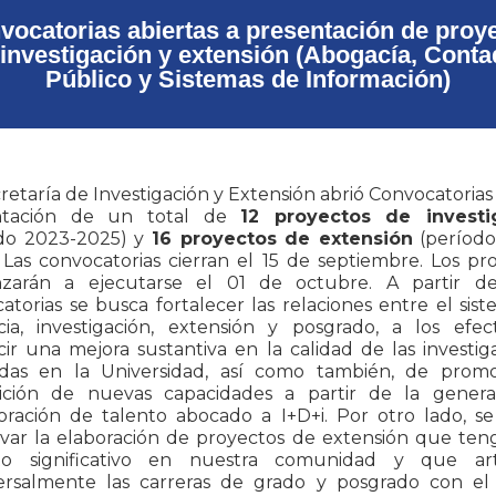
vocatorias abiertas a presentación de proy
 investigación y extensión (Abogacía, Conta
Público y Sistemas de Información)
retaría de Investigación y Extensión abrió Convocatorias 
ntación de un total de
12 proyectos de investi
odo 2023-2025) y
16 proyectos de extensión
(período
 Las convocatorias cierran el 15 de septiembre. Los pr
zarán a ejecutarse el 01 de octubre. A partir de
atorias se busca fortalecer las relaciones entre el sis
ia, investigación, extensión y posgrado, a los efe
ir una mejora sustantiva en la calidad de las investig
adas en la Universidad, así como también, de prom
sición de nuevas capacidades a partir de la genera
oración de talento abocado a I+D+i. Por otro lado, s
ivar la elaboración de proyectos de extensión que te
to significativo en nuestra comunidad y que art
ersalmente las carreras de grado y posgrado con el