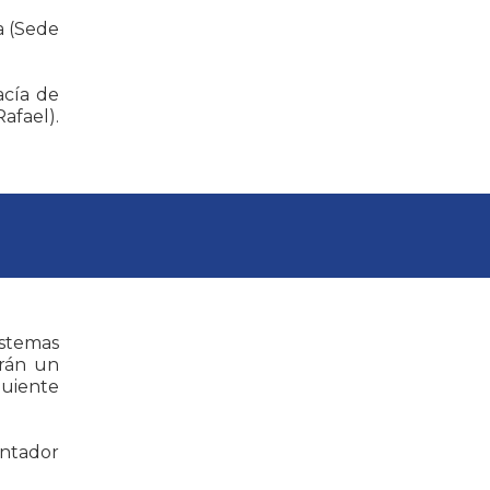
a (Sede
acía de
afael).
istemas
arán un
guiente
ntador