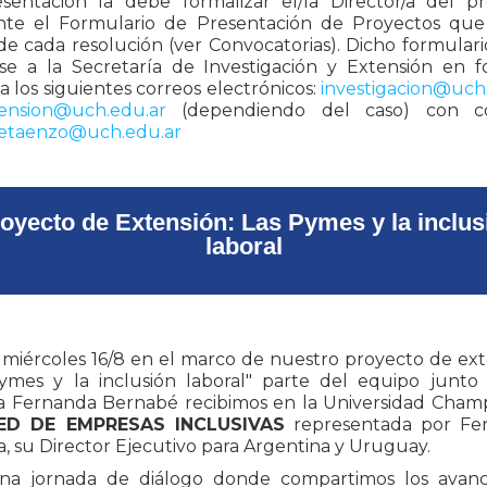
sentación la debe formalizar el/la Director/a del p
nte el Formulario de Presentación de Proyectos que
de cada resolución (ver Convocatorias). Dicho formular
rse a la Secretaría de Investigación y Extensión en 
 a los siguientes correos electrónicos:
investigacion@uch
ension@uch.edu.ar
(dependiendo del caso) con c
etaenzo@uch.edu.ar
oyecto de Extensión: Las Pymes y la inclus
laboral
 miércoles 16/8 en el marco de nuestro proyecto de ext
ymes y la inclusión laboral" parte del equipo junto
 Fernanda Bernabé recibimos en la Universidad Cha
ED DE EMPRESAS INCLUSIVAS
representada por Fe
a, su Director Ejecutivo para Argentina y Uruguay.
na jornada de diálogo donde compartimos los avanc