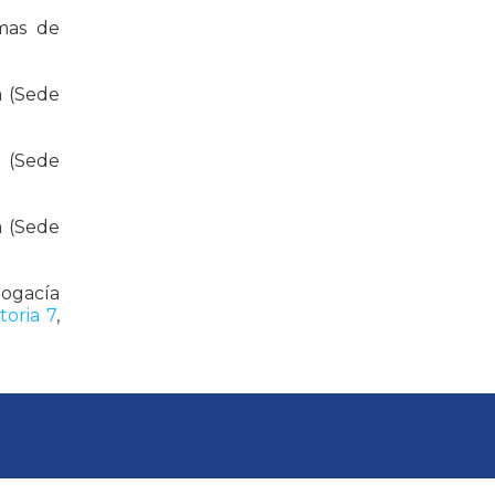
emas de
a (Sede
a (Sede
a (Sede
bogacía
oria 7
,