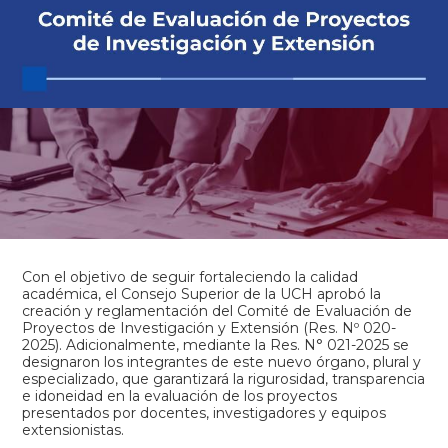
Con el objetivo de seguir fortaleciendo la calidad
académica, el Consejo Superior de la UCH aprobó la
creación y reglamentación del Comité de Evaluación de
Proyectos de Investigación y Extensión (Res. Nº 020-
2025). Adicionalmente, mediante la Res. N° 021-2025 se
designaron los integrantes de este nuevo órgano, plural y
especializado, que garantizará la rigurosidad, transparencia
e idoneidad en la evaluación de los proyectos
presentados por docentes, investigadores y equipos
extensionistas.