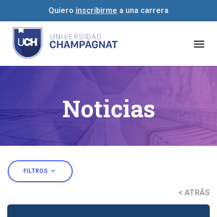
Quiero
inscribirme
a una carrera
Togg
navig
Noticias
expand_more
FILTROS
< ATRÁS